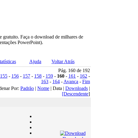
e gratuito. Faça o download de milhares de
sentações PowerPoint).
tatísticas
Ajuda
Voltar Atrás
Pág. 160 de 192
155
-
156
-
157
-
158
-
159
-
160
-
161
-
162
-
163
-
164
-
Avança
-
Fim
denar Por:
Padrão
|
Nome
| Data |
Downloads
|
[Descendente
]