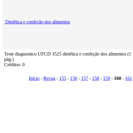
Dietética e confeção dos alimentos
Teste diagnostico UFCD 3525 dietética e confeção dos alimentos (1
pág.)
Créditos: 0
Início
-
Recua
-
155
-
156
-
157
-
158
-
159
-
160
-
161