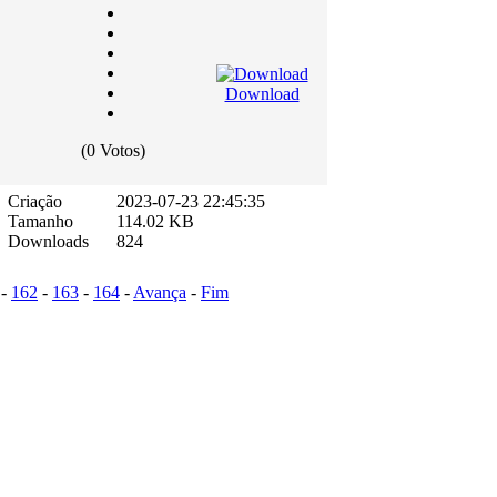
Download
(0 Votos)
Criação
2023-07-23 22:45:35
Tamanho
114.02 KB
Downloads
824
-
162
-
163
-
164
-
Avança
-
Fim