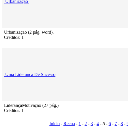
Urbanizaçao
Urbanizaçao (2 pág. word).
Créditos: 1
Uma Lideranca De Sucesso
LiderançaMotivação (27 pág.)
Créditos: 1
Início
-
Recua
-
1
-
2
-
3
-
4
-
5
-
6
-
7
-
8
-