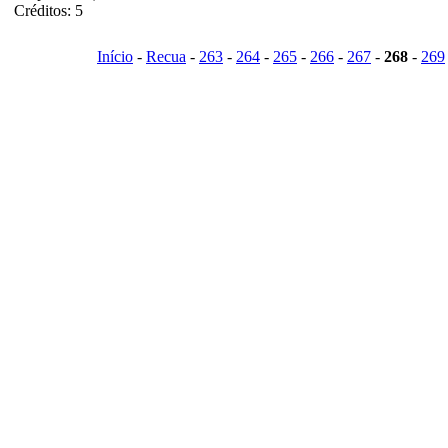
Créditos: 5
Início
-
Recua
-
263
-
264
-
265
-
266
-
267
-
268
-
269