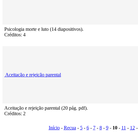
Psicologia morte e luto (14 diapositivos).
Créditos: 4
Aceitação e rejeição parental
Aceitação e rejeição parental (20 pág. pdf).
Créditos: 2
Início
-
Recua
-
5
-
6
-
7
-
8
-
9
-
10
-
11
-
12