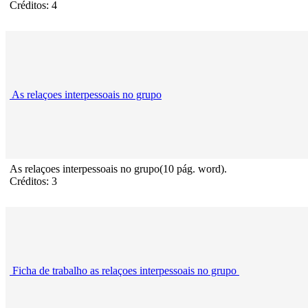
Créditos: 4
As relaçoes interpessoais no grupo
As relaçoes interpessoais no grupo(10 pág. word).
Créditos: 3
Ficha de trabalho as relaçoes interpessoais no grupo