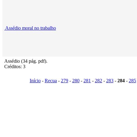
Assédio moral no trabalho
Assédio (34 pág. pdf).
Créditos: 3
Início
-
Recua
-
279
-
280
-
281
-
282
-
283
-
284
-
285