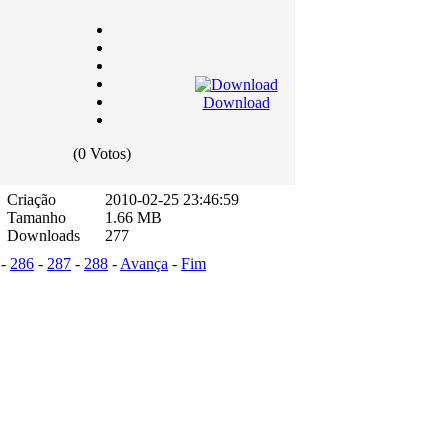
Download
(0 Votos)
Criação
2010-02-25 23:46:59
Tamanho
1.66 MB
Downloads
277
-
286
-
287
-
288
-
Avança
-
Fim