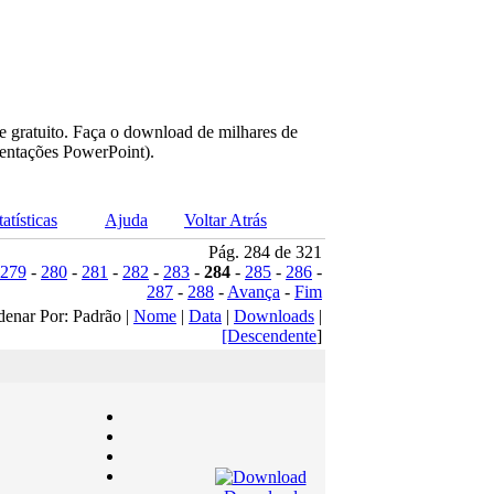
e gratuito. Faça o download de milhares de
sentações PowerPoint).
tatísticas
Ajuda
Voltar Atrás
Pág. 284 de 321
279
-
280
-
281
-
282
-
283
-
284
-
285
-
286
-
287
-
288
-
Avança
-
Fim
denar Por: Padrão |
Nome
|
Data
|
Downloads
|
[Descendente
]