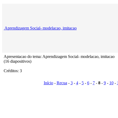
Aprendizagem Social- modelacao, imitacao
Apresentacao do tema: Aprendizagem Social- modelacao, imitacao
(16 diapositivos)
Créditos: 3
Início
-
Recua
-
3
-
4
-
5
-
6
-
7
-
8
-
9
-
10
-