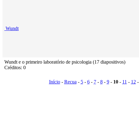
Wundt
Wundt e o primeiro laboratório de psicologia (17 diapositivos)
Créditos: 0
Início
-
Recua
-
5
-
6
-
7
-
8
-
9
-
10
-
11
-
12