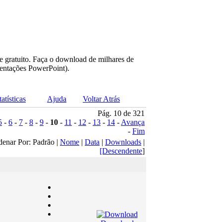
e gratuito. Faça o download de milhares de
sentações PowerPoint).
tatísticas
Ajuda
Voltar Atrás
Pág. 10 de 321
5
-
6
-
7
-
8
-
9
-
10
-
11
-
12
-
13
-
14
-
Avança
-
Fim
denar Por: Padrão |
Nome
|
Data
|
Downloads
|
[Descendente
]