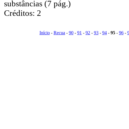
substâncias (7 pág.)
Créditos: 2
Início
-
Recua
-
90
-
91
-
92
-
93
-
94
-
95
-
96
-