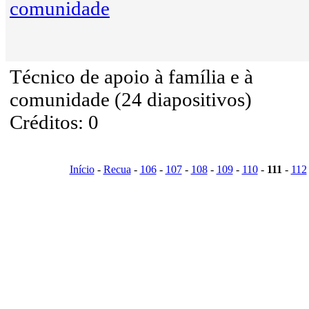
comunidade
Técnico de apoio à família e à
comunidade (24 diapositivos)
Créditos: 0
Início
-
Recua
-
106
-
107
-
108
-
109
-
110
-
111
-
112