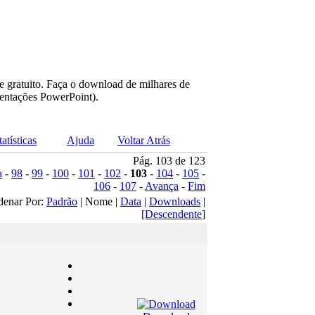
e gratuito. Faça o download de milhares de
sentações PowerPoint).
tatísticas
Ajuda
Voltar Atrás
Pág. 103 de 123
a
-
98
-
99
-
100
-
101
-
102
-
103
-
104
-
105
-
106
-
107
-
Avança
-
Fim
denar Por:
Padrão
| Nome |
Data
|
Downloads
|
[Descendente
]