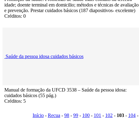
idade; doente terminal em domicilio; métodos e técnicas de avaliação
e prevenção. Prestar cuidados básicos (187 diapositivos- excelente)
Créditos: 0
Saúde da pessoa idosa cuidados básicos
Manual de formação da UFCD 3538 – Saúde da pessoa idosa:
cuidados básicos (55 pág.)
Créditos: 5
Início
-
Recua
-
98
-
99
-
100
-
101
-
102
-
103
-
104