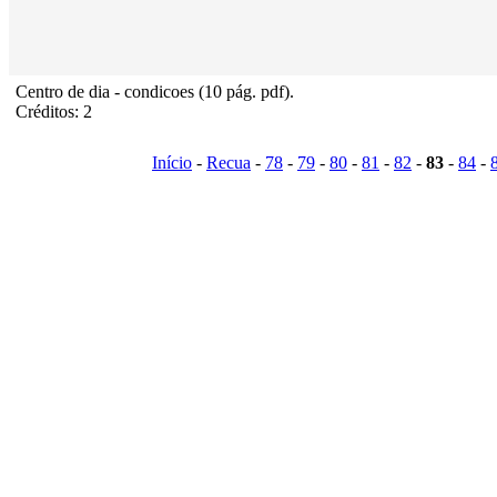
Centro de dia - condicoes (10 pág. pdf).
Créditos: 2
Início
-
Recua
-
78
-
79
-
80
-
81
-
82
-
83
-
84
-