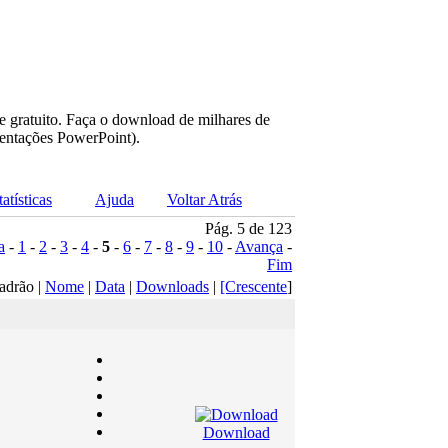
e gratuito. Faça o download de milhares de
sentações PowerPoint).
tatísticas
Ajuda
Voltar Atrás
Pág. 5 de 123
a
-
1
-
2
-
3
-
4
-
5
-
6
-
7
-
8
-
9
-
10
-
Avança
-
Fim
adrão |
Nome
|
Data
|
Downloads
|
[Crescente
]
Download