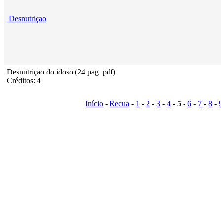
Desnutriçao
Desnutriçao do idoso (24 pag. pdf).
Créditos: 4
Início
-
Recua
-
1
-
2
-
3
-
4
-
5
-
6
-
7
-
8
-