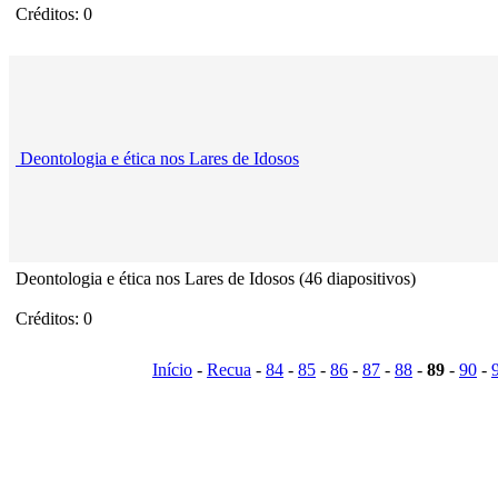
Créditos: 0
Deontologia e ética nos Lares de Idosos
Deontologia e ética nos Lares de Idosos (46 diapositivos)
Créditos: 0
Início
-
Recua
-
84
-
85
-
86
-
87
-
88
-
89
-
90
-