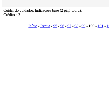
Cuidar do cuidador. Indicaçoes base (2 pág. word).
Créditos: 3
Início
-
Recua
-
95
-
96
-
97
-
98
-
99
-
100
-
101
-
1