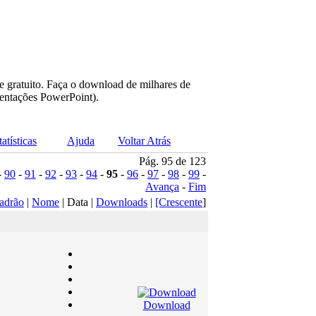
e gratuito. Faça o download de milhares de
sentações PowerPoint).
tatísticas
Ajuda
Voltar Atrás
Pág. 95 de 123
-
90
-
91
-
92
-
93
-
94
-
95
-
96
-
97
-
98
-
99
-
Avança
-
Fim
adrão
|
Nome
| Data |
Downloads
|
[Crescente
]
Download