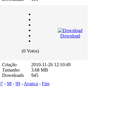
Download
(0 Votos)
Criação
2010-11-26 12:10:49
Tamanho
3.68 MB
Downloads
945
97
-
98
-
99
-
Avança
-
Fim