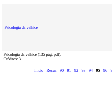
Psicologia da velhice
Psicologia da velhice (135 pág. pdf).
Créditos: 3
Início
-
Recua
-
90
-
91
-
92
-
93
-
94
-
95
-
96
-