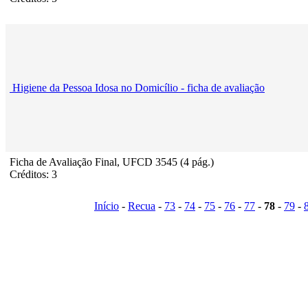
Higiene da Pessoa Idosa no Domicílio - ficha de avaliação
Ficha de Avaliação Final, UFCD 3545 (4 pág.)
Créditos: 3
Início
-
Recua
-
73
-
74
-
75
-
76
-
77
-
78
-
79
-