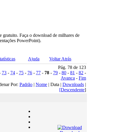
e gratuito. Faça o download de milhares de
sentações PowerPoint).
tatísticas
Ajuda
Voltar Atrás
Pág. 78 de 123
-
73
-
74
-
75
-
76
-
77
-
78
-
79
-
80
-
81
-
82
-
Avança
-
Fim
denar Por:
Padrão
|
Nome
| Data |
Downloads
|
[Descendente
]