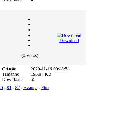
Download
(0 Votos)
Criação
2020-11-16 09:48:54
Tamanho
196.84 KB
Downloads
55
80
-
81
-
82
-
Avança
-
Fim