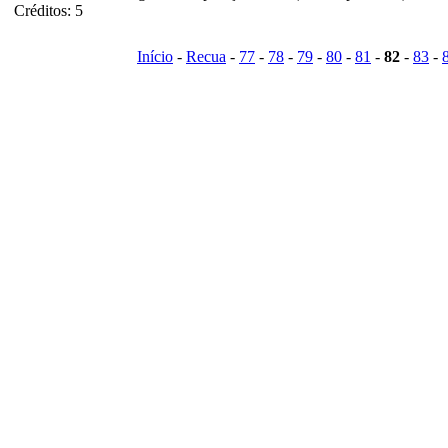
Créditos: 5
Início
-
Recua
-
77
-
78
-
79
-
80
-
81
-
82
-
83
-