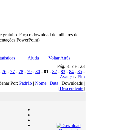
e gratuito. Faça o download de milhares de
sentações PowerPoint).
tatísticas
Ajuda
Voltar Atrás
Pág. 81 de 123
-
76
-
77
-
78
-
79
-
80
-
81
-
82
-
83
-
84
-
85
-
Avança
-
Fim
denar Por:
Padrão
|
Nome
|
Data
| Downloads |
[Descendente
]