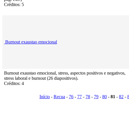
Créditos: 5
Burnout exaustao emocional
Burnout exaustao emocional, stress, aspectos positivos e negativos,
stress laboral e burnout (26 diapositivos).
Créditos: 4
Início
-
Recua
-
76
-
77
-
78
-
79
-
80
-
81
-
82
-