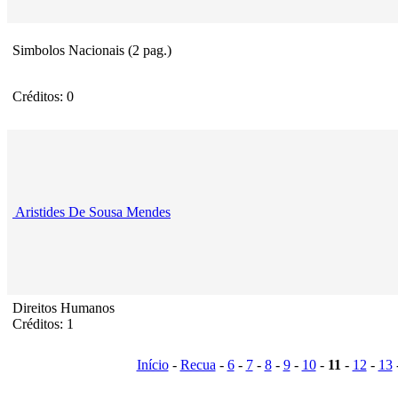
Simbolos Nacionais (2 pag.)
Créditos: 0
Aristides De Sousa Mendes
Direitos Humanos
Créditos: 1
Início
-
Recua
-
6
-
7
-
8
-
9
-
10
-
11
-
12
-
13