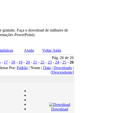
e gratuito. Faça o download de milhares de
sentações PowerPoint).
tatísticas
Ajuda
Voltar Atrás
Pág. 26 de 26
a
-
17
-
18
-
19
-
20
-
21
-
22
-
23
-
24
-
25
-
26
denar Por:
Padrão
| Nome |
Data
|
Downloads
|
[Descendente
]
Download