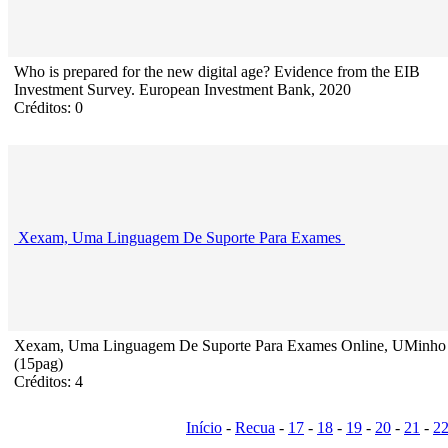
Who is prepared for the new digital age? Evidence from the EIB
Investment Survey. European Investment Bank, 2020
Créditos: 0
Xexam, Uma Linguagem De Suporte Para Exames
Xexam, Uma Linguagem De Suporte Para Exames Online, UMinho
(15pag)
Créditos: 4
Início
-
Recua
-
17
-
18
-
19
-
20
-
21
-
2