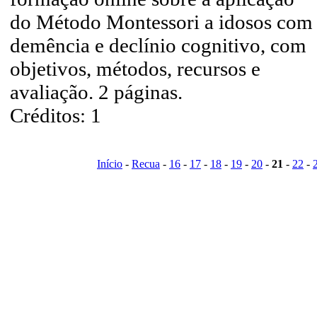
do Método Montessori a idosos com
demência e declínio cognitivo, com
objetivos, métodos, recursos e
avaliação. 2 páginas.
Créditos: 1
Início
-
Recua
-
16
-
17
-
18
-
19
-
20
-
21
-
22
-