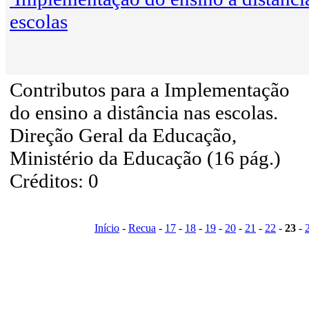
escolas
Contributos para a Implementação
do ensino a distância nas escolas.
Direção Geral da Educação,
Ministério da Educação (16 pág.)
Créditos: 0
Início
-
Recua
-
17
-
18
-
19
-
20
-
21
-
22
-
23
-