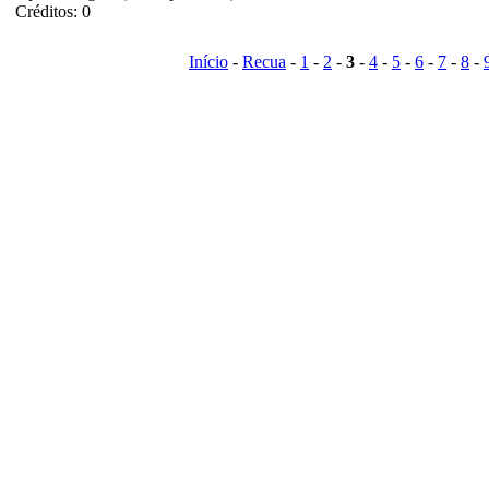
Créditos: 0
Início
-
Recua
-
1
-
2
-
3
-
4
-
5
-
6
-
7
-
8
-