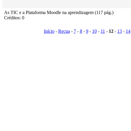
As TIC e a Plataforma Moodle na aprendizagem (117 pág.)
Créditos: 0
Início
-
Recua
-
7
-
8
-
9
-
10
-
11
-
12
-
13
-
14