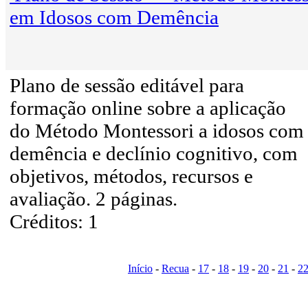
em Idosos com Demência
Plano de sessão editável para
formação online sobre a aplicação
do Método Montessori a idosos com
demência e declínio cognitivo, com
objetivos, métodos, recursos e
avaliação. 2 páginas.
Créditos: 1
Início
-
Recua
-
17
-
18
-
19
-
20
-
21
-
2