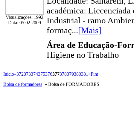
Localidade: Santarém, L
académica: Liccenciada
Visualizações: 1992
Industrial - ramo Ambien
Data: 05.02.2009
formaç...
[Mais]
Área de Educação-Fo
Higiene no Trabalho
Início
«
372
373
374
375
376
377
378
379
380
381
»
Fim
Bolsa de formadores
» Bolsa de FORMADORES