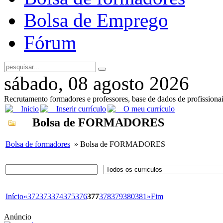
Bolsa de Emprego
Fórum
sábado, 08 agosto 2026
Recrutamento formadores e professores, base de dados de profissiona
Inicio
Inserir currículo
O meu currículo
Bolsa de FORMADORES
Bolsa de formadores
» Bolsa de FORMADORES
Início
«
372
373
374
375
376
377
378
379
380
381
»
Fim
Anúncio