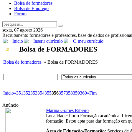
Bolsa de formadores
Bolsa de Emprego
Fórum
sexta, 07 agosto 2026
Recrutamento formadores e professores, base de dados de profissiona
Inicio
Inserir currículo
O meu currículo
Bolsa de FORMADORES
Bolsa de formadores
» Bolsa de FORMADORES
Início
«
351
352
353
354
355
356
357
358
359
360
»
Fim
Anúncio
Marina Gomes Ribeiro
Localidade: Porto Formação académica: Licen
formação: Estou apta para dar formação em qu
Área de Educação-Formação:
Serviços de 