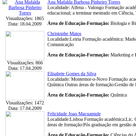
Ana Mafalda Barbosa Pinheiro Torres
Localidade: Alfena - Valongo Formação acadé
educacional; a terminar mestrado em Ciência, 
Visualizações: 1865
Área de Educação-Formação:
Biologia e B
Data: 18.04.2009
Christophe Matos
Localidade:Leiria Formação académica: Marke
Comunicação
Área de Educação-Formação:
Marketing e 
Visualizações: 866
Data: 17.04.2009
Elisabete Gomes da Silva
Localidade: Montemor-o-Novo Formação acadé
Química Outras áreas de formação:Gestão de P
Área de Educação-Formação:
Química
Visualizações: 1472
Data: 17.04.2009
Felicidade Joao Macuamule
Localidade:Lisboa Formação académica:Lic. G
áreas de formação:Pós graduação em gestão de
Área de Educação-Formação:
Ciências do 