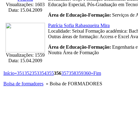
Visualizações: 1603
Educação Especial, Pós-Graduação em Tecnolo
Data: 15.04.2009
Área de Educação-Formação:
Serviços de 
Patrícia Sofia Rabasqueira Mira
Localidade: Seixal Formação académica: Bacha
Outras áreas de formação: Access e Excel Ava.
Área de Educação-Formação:
Engenharia e
Noutra Área de Formação
Visualizações: 1559
Data: 15.04.2009
Início
«
351
352
353
354
355
356
357
358
359
360
»
Fim
Bolsa de formadores
» Bolsa de FORMADORES