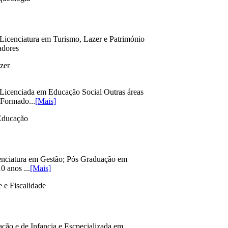
icenciatura em Turismo, Lazer e Património
adores
zer
Licenciada em Educação Social Outras áreas
 Formado...
[Mais]
Educação
enciatura em Gestão; Pós Graduação em
0 anos ...
[Mais]
 e Fiscalidade
ção e de Infancia e Escpecializada em