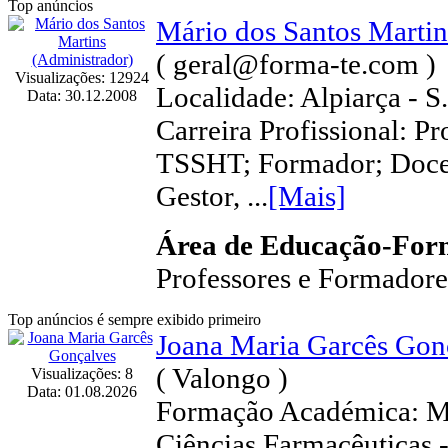
Top anúncios
Mário dos Santos Martin
( geral@forma-te.com )
Visualizações: 12924
Localidade: Alpiarça - S
Data: 30.12.2008
Carreira Profissional: P
TSSHT; Formador; Docen
Gestor, ...
[Mais]
Área de Educação-Fo
Professores e Formadore
Top anúncios é sempre exibido primeiro
Joana Maria Garcês Gon
( Valongo )
Visualizações: 8
Data: 01.08.2026
Formação Académica: Me
Ciências Farmacêuticas 