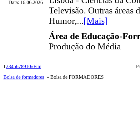
Lisboa - Ciências da Co
Data: 16.06.2026
Televisão. Outras áreas 
Humor,...
[Mais]
Área de Educação-Fo
Produção do Média
1
2
3
4
5
6
7
8
9
10
»
Fim
P
Bolsa de formadores
» Bolsa de FORMADORES