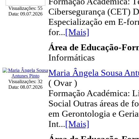
Formação Académica: Té
Visualizações: 55
Cibersegurança (CET) D
Data: 09.07.2026
Especialização em E-for
for...
[Mais]
Área de Educação-Fo
Informáticas
Maria Ângela Sousa Ant
( Ovar )
Visualizações: 32
Data: 08.07.2026
Formação Académica: Li
Social Outras áreas de 
em Gerontologia e Geria
Int...
[Mais]