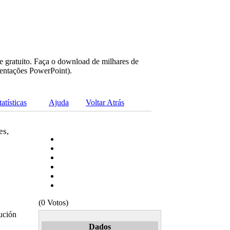
e gratuito. Faça o download de milhares de
sentações PowerPoint).
tatísticas
Ajuda
Voltar Atrás
es,
(0 Votos)
ución
Dados