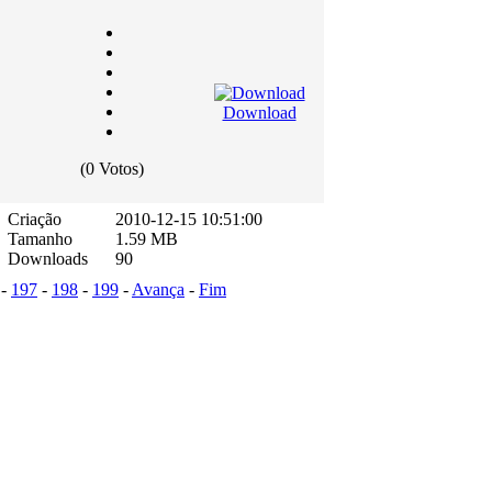
Download
(0 Votos)
Criação
2010-12-15 10:51:00
Tamanho
1.59 MB
Downloads
90
-
197
-
198
-
199
-
Avança
-
Fim