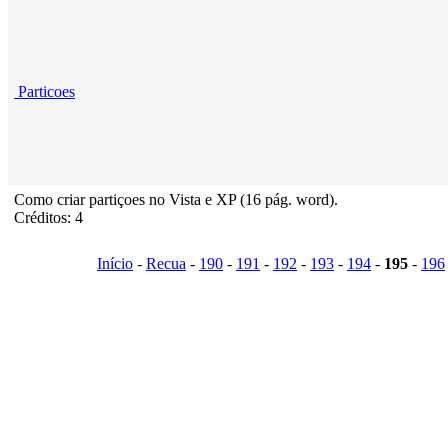
Particoes
Como criar partiçoes no Vista e XP (16 pág. word).
Créditos: 4
Início
-
Recua
-
190
-
191
-
192
-
193
-
194
-
195
-
196