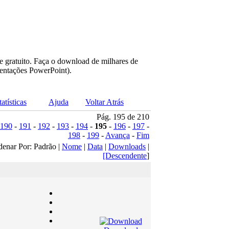
e gratuito. Faça o download de milhares de
sentações PowerPoint).
tatísticas
Ajuda
Voltar Atrás
Pág. 195 de 210
190
-
191
-
192
-
193
-
194
-
195
-
196
-
197
-
198
-
199
-
Avança
-
Fim
denar Por: Padrão |
Nome
|
Data
|
Downloads
|
[Descendente
]