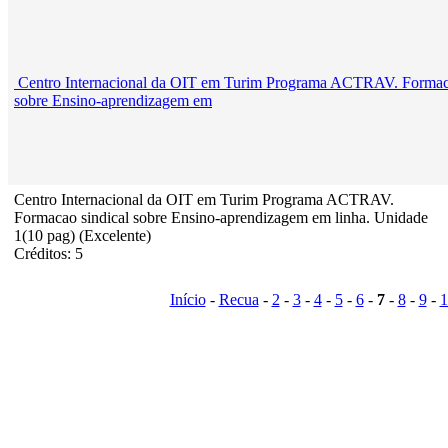
Centro Internacional da OIT em Turim Programa ACTRAV. Formaco
sobre Ensino-aprendizagem em
Centro Internacional da OIT em Turim Programa ACTRAV.
Formacao sindical sobre Ensino-aprendizagem em linha. Unidade
1(10 pag) (Excelente)
Créditos: 5
Início
-
Recua
-
2
-
3
-
4
-
5
-
6
-
7
-
8
-
9
-
1