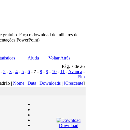
e gratuito. Faça o download de milhares de
sentações PowerPoint).
tatísticas
Ajuda
Voltar Atrás
Pág. 7 de 26
-
2
-
3
-
4
-
5
-
6
-
7
-
8
-
9
-
10
-
11
-
Avança
-
Fim
adrão |
Nome
|
Data
|
Downloads
|
[Crescente
]
Download