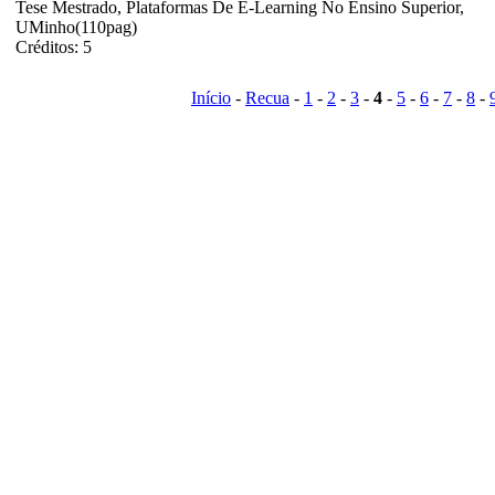
Tese Mestrado, Plataformas De E-Learning No Ensino Superior,
UMinho(110pag)
Créditos: 5
Início
-
Recua
-
1
-
2
-
3
-
4
-
5
-
6
-
7
-
8
-