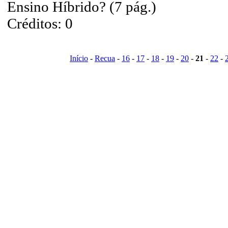
Ensino Híbrido? (7 pág.)
Créditos: 0
Início
-
Recua
-
16
-
17
-
18
-
19
-
20
-
21
-
22
-