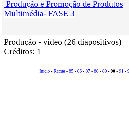
Produção e Promoção de Produtos
Multimédia- FASE 3
Produção - vídeo (26 diapositivos)
Créditos: 1
Início
-
Recua
-
85
-
86
-
87
-
88
-
89
-
90
-
91
-