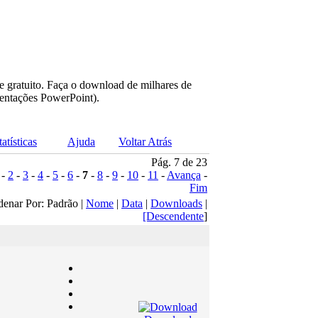
e gratuito. Faça o download de milhares de
sentações PowerPoint).
tatísticas
Ajuda
Voltar Atrás
Pág. 7 de 23
-
2
-
3
-
4
-
5
-
6
-
7
-
8
-
9
-
10
-
11
-
Avança
-
Fim
denar Por: Padrão |
Nome
|
Data
|
Downloads
|
[Descendente
]