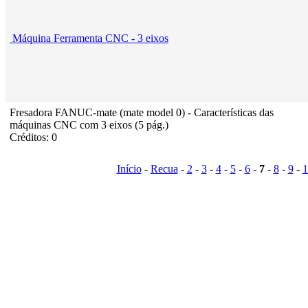
Máquina Ferramenta CNC - 3 eixos
Fresadora FANUC-mate (mate model 0) - Características das
máquinas CNC com 3 eixos (5 pág.)
Créditos: 0
Início
-
Recua
-
2
-
3
-
4
-
5
-
6
-
7
-
8
-
9
-
1