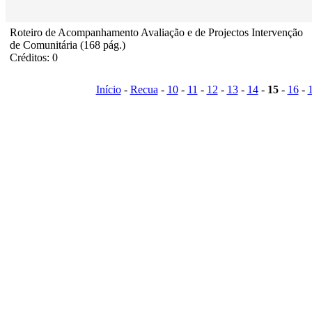
Roteiro de Acompanhamento Avaliação e de Projectos Intervenção
de Comunitária (168 pág.)
Créditos: 0
Início
-
Recua
-
10
-
11
-
12
-
13
-
14
-
15
-
16
-