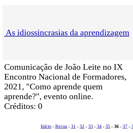
As idiossincrasias da aprendizagem
Comunicação de João Leite no IX
Encontro Nacional de Formadores,
2021, "Como aprende quem
aprende?", evento online.
Créditos: 0
Início
-
Recua
-
31
-
32
-
33
-
34
-
35
-
36
-
37
-