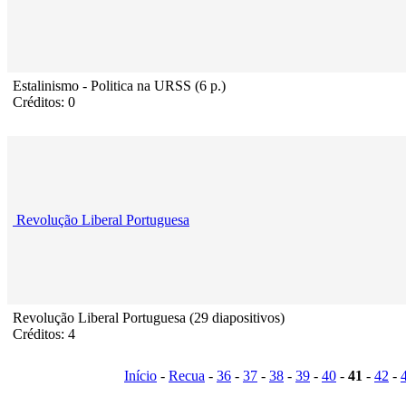
Estalinismo - Politica na URSS (6 p.)
Créditos: 0
Revolução Liberal Portuguesa
Revolução Liberal Portuguesa (29 diapositivos)
Créditos: 4
Início
-
Recua
-
36
-
37
-
38
-
39
-
40
-
41
-
42
-