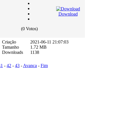
Download
(0 Votos)
Criação
2021-06-11 21:07:03
Tamanho
1.72 MB
Downloads
1138
41
-
42
-
43
-
Avança
-
Fim