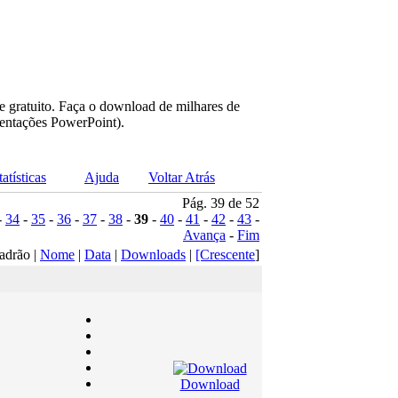
e gratuito. Faça o download de milhares de
sentações PowerPoint).
tatísticas
Ajuda
Voltar Atrás
Pág. 39 de 52
-
34
-
35
-
36
-
37
-
38
-
39
-
40
-
41
-
42
-
43
-
Avança
-
Fim
adrão |
Nome
|
Data
|
Downloads
|
[Crescente
]
Download