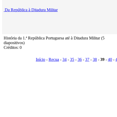
Da República à Ditadura Militar
História da 1.ª República Portuguesa até à Ditadura Militar (5
diapositivos)
Créditos: 0
Início
-
Recua
-
34
-
35
-
36
-
37
-
38
-
39
-
40
-