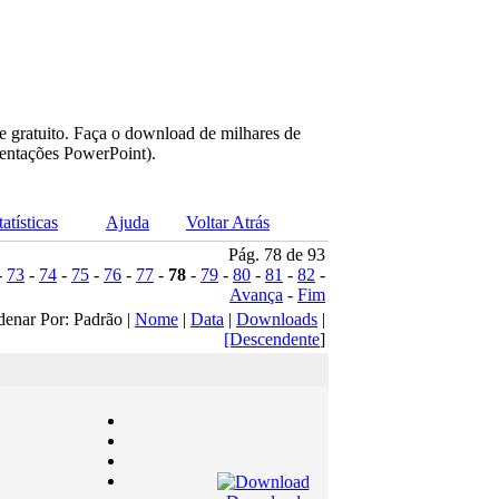
e gratuito. Faça o download de milhares de
sentações PowerPoint).
tatísticas
Ajuda
Voltar Atrás
Pág. 78 de 93
-
73
-
74
-
75
-
76
-
77
-
78
-
79
-
80
-
81
-
82
-
Avança
-
Fim
denar Por: Padrão |
Nome
|
Data
|
Downloads
|
[Descendente
]