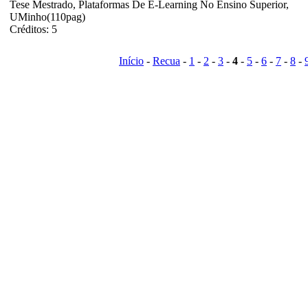
Tese Mestrado, Plataformas De E-Learning No Ensino Superior,
UMinho(110pag)
Créditos: 5
Início
-
Recua
-
1
-
2
-
3
-
4
-
5
-
6
-
7
-
8
-