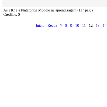
As TIC e a Plataforma Moodle na aprendizagem (117 pág.)
Créditos: 0
Início
-
Recua
-
7
-
8
-
9
-
10
-
11
-
12
-
13
-
14