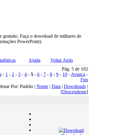
e gratuito. Faça o download de milhares de
sentações PowerPoint).
tatísticas
Ajuda
Voltar Atrás
Pág. 5 de 102
a
-
1
-
2
-
3
-
4
-
5
-
6
-
7
-
8
-
9
-
10
-
Avança
-
Fim
denar Por: Padrão |
Nome
|
Data
|
Downloads
|
[Descendente
]