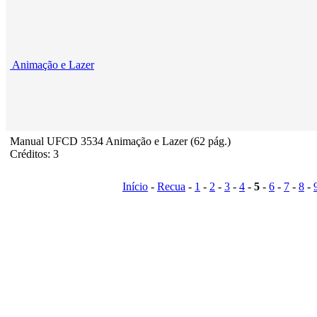
Animação e Lazer
Manual UFCD 3534 Animação e Lazer (62 pág.)
Créditos: 3
Início
-
Recua
-
1
-
2
-
3
-
4
-
5
-
6
-
7
-
8
-