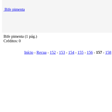
Bife pimenta
Bife pimenta (1 pág.)
Créditos: 0
Início
-
Recua
-
152
-
153
-
154
-
155
-
156
-
157
-
158