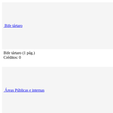
Bife tártaro
Bife tártaro (1 pág.)
Créditos: 0
Áreas Públicas e internas