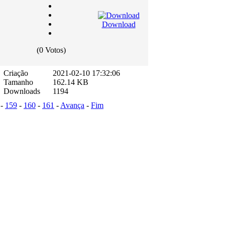
Download
(0 Votos)
Criação
2021-02-10 17:32:06
Tamanho
162.14 KB
Downloads
1194
-
159
-
160
-
161
-
Avança
-
Fim