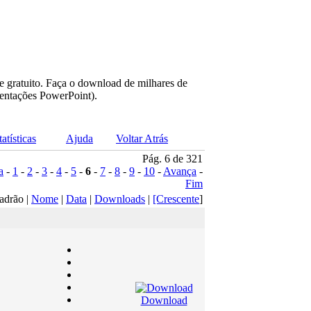
e gratuito. Faça o download de milhares de
sentações PowerPoint).
tatísticas
Ajuda
Voltar Atrás
Pág. 6 de 321
a
-
1
-
2
-
3
-
4
-
5
-
6
-
7
-
8
-
9
-
10
-
Avança
-
Fim
adrão |
Nome
|
Data
|
Downloads
|
[Crescente
]
Download