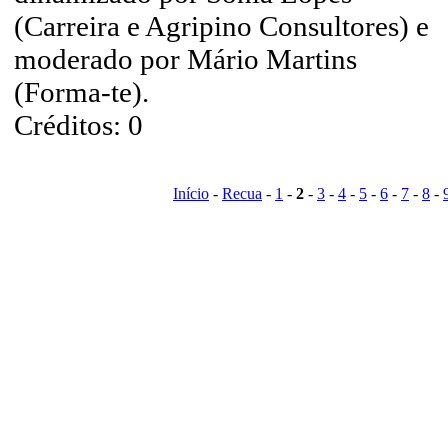
(Carreira e Agripino Consultores) e
moderado por Mário Martins
(Forma-te).
Créditos: 0
Início
-
Recua
-
1
-
2
-
3
-
4
-
5
-
6
-
7
-
8
-