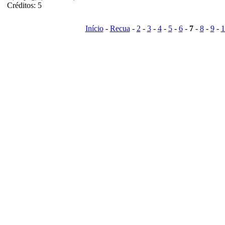
Créditos: 5
Início
-
Recua
-
2
-
3
-
4
-
5
-
6
-
7
-
8
-
9
-
1