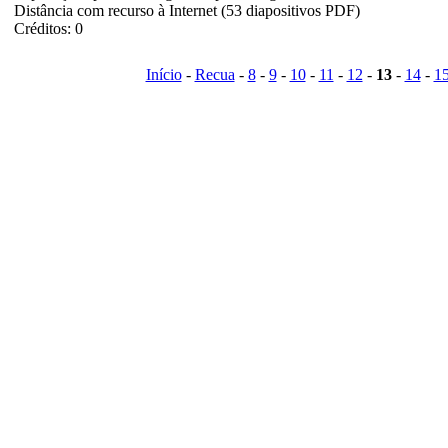
Distância com recurso à Internet (53 diapositivos PDF)
Créditos: 0
Início
-
Recua
-
8
-
9
-
10
-
11
-
12
-
13
-
14
-
1