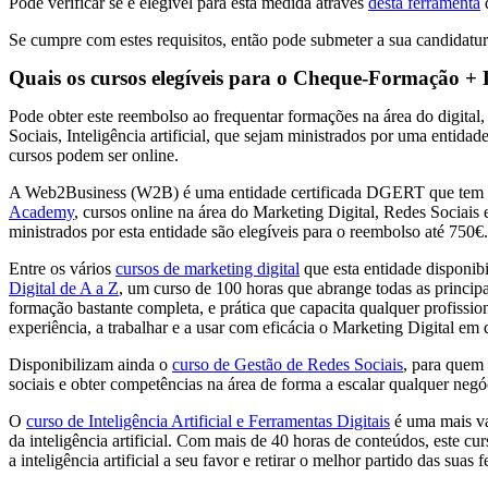
Pode verificar se é elegível para esta medida através
desta ferramenta
d
Se cumpre com estes requisitos, então pode submeter a sua candidatu
Quais os cursos elegíveis para o Cheque-Formação + 
Pode obter este reembolso ao frequentar formações na área do digital
Sociais, Inteligência artificial, que sejam ministrados por uma entidade
cursos podem ser online.
A Web2Business (W2B) é uma entidade certificada DGERT que tem 
Academy
, cursos online na área do Marketing Digital, Redes Sociais e
ministrados por esta entidade são elegíveis para o reembolso até 750€.
Entre os vários
cursos de marketing digital
que esta entidade disponib
Digital de A a Z
, um curso de 100 horas que abrange todas as princip
formação bastante completa, e prática que capacita qualquer profissi
experiência, a trabalhar e a usar com eficácia o Marketing Digital em 
Disponibilizam ainda o
curso de Gestão de Redes Sociais
, para quem 
sociais e obter competências na área de forma a escalar qualquer negó
O
curso de Inteligência Artificial e Ferramentas Digitais
é uma mais va
da inteligência artificial. Com mais de 40 horas de conteúdos, este cu
a inteligência artificial a seu favor e retirar o melhor partido das suas 