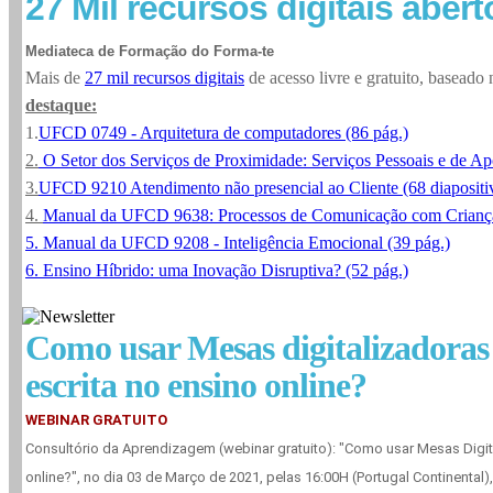
27 Mil recursos digitais abert
Mediateca de Formação do Forma-te
Mais de
27 mil recursos digitais
de acesso livre e gratuito, baseado n
destaque:
1.
UFCD 0749 - Arquitetura de computadores (86 pág.)
2.
O Setor dos Serviços de Proximidade: Serviços Pessoais e de Ap
3.
UFCD 9210 Atendimento não presencial ao Cliente (68 diapositi
4.
Manual da UFCD 9638: Processos de Comunicação com Crianças
5. Manual da UFCD 9208 - Inteligência Emocional (39 pág.)
6. Ensino Híbrido: uma Inovação Disruptiva? (52 pág.)
Como usar Mesas digitalizadoras
escrita no ensino online?
WEBINAR GRATUITO
Consultório da Aprendizagem (webinar gratuito): "Como usar Mesas Digit
online?", no dia 03 de Março de 2021, pelas 16:00H (Portugal Continental